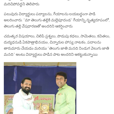
మరిచిపోవద్దని తెలిపారు.
పలువురు విద్యార్ధులు పద్యాలను, గేయాలను లయబద్ధంగా పాడి
అలరించారు. “మా తెలుగు తల్లికి మల్లెపూదండ” గేయాన్ని నృత్యరూపంలో,
తెలుగు తల్లి వేషధారణతో అందరిని ఆకర్షించారు.
చమత్కర విషయాలు, చిలిపి ప్రశ్నలు, పొడుపు కధలు, సామెతలు, కవితలు,
దుర్యధనుడి ఏకపాత్రాభినయం, చిన్నారుల హాస్య నాటకం, పదాలను
తారుమారు చేయడం మరియు “తెలుగు జాతి మనది నిండుగ వెలుగు జాతి
మనది” అంటు విద్యార్ధులు పాడిన పాట అందరిని ఆకట్టుకున్నాయి.