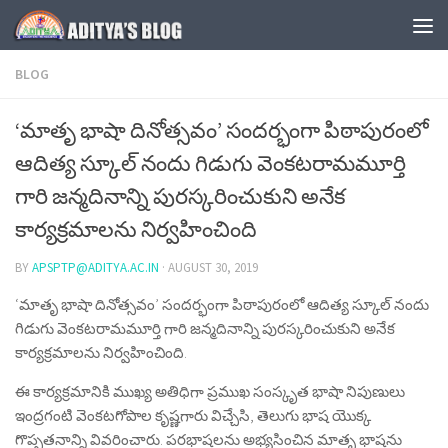
Skip to content
BLOG
‘మాతృ భాషా దినోత్సవం’ సందర్భంగా పిఠాపురంలో
ఆదిత్య స్కూల్ నందు గిడుగు వెంకటరామమూర్తి
గారి జన్మదినాన్ని పురస్కరించుకుని అనేక
కార్యక్రమాలను నిర్వహించింది
BY
APSPTP@ADITYA.AC.IN
·
AUGUST 30, 2019
‘మాతృ భాషా దినోత్సవం’ సందర్భంగా పిఠాపురంలో ఆదిత్య స్కూల్ నందు
గిడుగు వెంకటరామమూర్తి గారి జన్మదినాన్ని పురస్కరించుకుని అనేక
కార్యక్రమాలను నిర్వహించింది.
ఈ కార్యక్రమానికి ముఖ్య అతిధిగా ప్రముఖ సంస్కృత భాషా నిపుణులు
ఇంద్రగంటి వెంకటగోపాల కృష్ణగారు విచ్చేసి, తెలుగు భాష యొక్క
గొప్పతనాన్ని వివరించారు. పరభాషలను అభ్యసించిన మాతృ భాషను